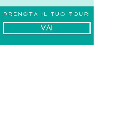
PRENOTA IL TUO TOUR
VAI
robin_qua@libero.it
tel
+39 3389218240