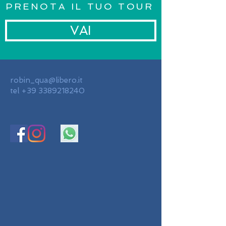
PRENOTA IL TUO TOUR
VAI
robin_qua@libero.it
tel
+39 3389218240